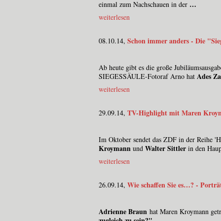
…
einmal zum Nachschauen in der
weiterlesen
Schon immer anders - Die "Sie
08.10.14,
Ab heute gibt es die große Jubiläumsausga
Ades Za
SIEGESSÄULE-Fotoraf Arno hat
weiterlesen
TV-Highlight mit Maren Kroym
29.09.14,
Im Oktober sendet das ZDF in der Reihe '
Kroymann
Walter Sittler
und
in den Hau
weiterlesen
Wie schaffen Sie es…? - Porträ
26.09.14,
Adrienne Braun
hat Maren Kroymann getr
zugleich zu sein?"
…