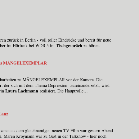
en zurück in Berlin - voll toller Eindrücke und bereit für neue
Tischgespräch
vember im Hörfunk bei WDR 5 im
zu hören.
tners MÄNGELEXEMPLAR
 Dreharbeiten zu MÄNGELEXEMPLAR vor der Kamera. Die
r
, der sich mit dem Thema Depression auseinandersetzt, wird
Laura Lackmann
rin
realisiert. Die Hauptrolle…
Lanz
 Szene aus dem gleichnamigen neuen TV-Film war gestern Abend
n. Maren Kroymann war zu Gast in der Talkshow - hier noch