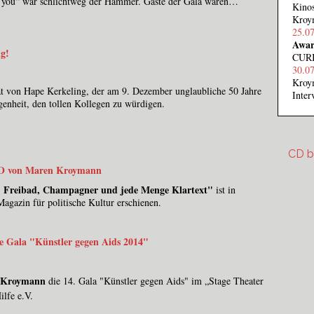
h you“ war schlichtweg der Hammer. Gäste der Gala waren…
Kinos
Kroym
25.0
Awar
g!
CURI
30.0
Kroy
ät von Hape Kerkeling, der am 9. Dezember unglaubliche 50 Jahre
Inte
enheit, den tollen Kollegen zu würdigen.
CD b
O von Maren Kroymann
 - Freibad, Champagner und jede Menge Klartext"
ist in
agazin für politische Kultur erschienen.
cd-be
 Gala "Künstler gegen Aids 2014"
 Kroymann
die 14. Gala "Künstler gegen Aids" im „Stage Theater
ilfe e.V.