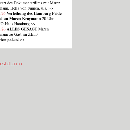
tart des Dokumentarfilms mit Maren
ann, Hella von Sinnen, u.a.
>>
Verleihung des Hamburg Pride
7.26
d an Maren Kroymann
20 Uhr,
O-Haus Hamburg
>>
ALLES GESAGT
7.26
Maren
mann zu Gast im ZEIT-
rviewpodcast
>>
estellen >>
stellen.png