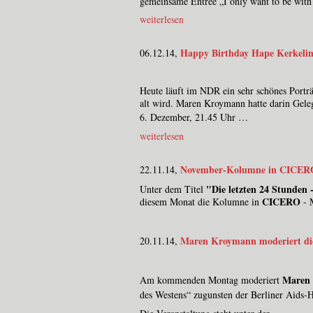
gemeinsame Entree „I only want to be wit
weiterlesen
Happy Birthday Hape Kerkelin
06.12.14,
Heute läuft im NDR ein sehr schönes Portr
alt wird. Maren Kroymann hatte darin Geleg
6. Dezember, 21.45 Uhr
…
weiterlesen
November-Kolumne in CICER
22.11.14,
"Die letzten 24 Stunden
Unter dem Titel
CICERO
diesem Monat die Kolumne in
- M
Maren Kroymann moderiert die
20.11.14,
Maren
Am kommenden Montag moderiert
des Westens“ zugunsten der Berliner Aids-H