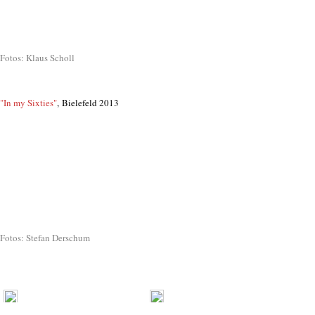
img_0002.jpg
Fotos: Klaus Scholl
"In my Sixties"
, Bielefeld 2013
sixties5_cstefanderschum.jpg
sixties1_cstefanderschum.jpeg
sixties4_cstefanderschum.jpg
Fotos: Stefan Derschum
Aktuelles
Auszeichnungen