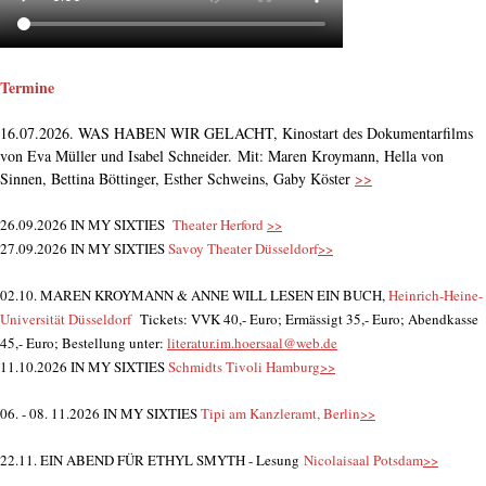
Termine
16.07.2026. WAS HABEN WIR GELACHT, Kinostart des Dokumentarfilms
von Eva Müller und Isabel Schneider. Mit: Maren Kroymann, Hella von
Sinnen, Bettina Böttinger, Esther Schweins, Gaby Köster
>>
26.09.2026 IN MY SIXTIES
Theater Herford
>>
27.09.2026 IN MY SIXTIES
Savoy Theater Düsseldorf
>>
02.10. MAREN KROYMANN & ANNE WILL LESEN EIN BUCH,
Heinrich-Heine-
Universität Düsseldorf
Tickets: VVK 40,- Euro; Ermässigt 35,- Euro; Abendkasse
45,- Euro; B
estellung unter:
literatur.im.hoersaal@web.de
11.10.2026 IN MY SIXTIES
Schmidts Tivoli Hamburg
>>
06. - 08. 11.2026 IN MY SIXTIES
Tipi am Kanzleramt, Berlin
>>
22.11. EIN ABEND FÜR ETHYL SMYTH - Lesung
Nicolaisaal Potsdam
>>