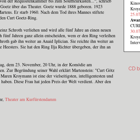
on der Requisitenkammer bis zum Souffleurkasten...“, schrieb
Kinos
t Goetz über das Theater. Goetz wurde 1888 geboren. 1923
Kroym
Martens. Er starb 1960. Nach dem Tod ihres Mannes stiftete
25.0
den Curt Goetz-Ring.
Awar
CURI
inz Schroth verliehen und wird alle fünf Jahre an einen neuen
30.0
h fünf Jahren ganz allein entscheiden, wem er den Ring verleihen
Kroy
hroth gab ihn weiter an Anaid Iplician. Sie reichte ihn weiter an
Inte
 Heesters. Sie hat den Ring Ilja Richter übergeben, der ihn an
tag, dem 23. November, 20 Uhr, in der Komödie am
CD b
. Zur Begründung seiner Wahl erklärt Martenstein: "Curt Götz
. Maren Kroymann ist eine der vielseitigsten, intelligentesten und
 haben. Diese Frau hat jeden Preis der Welt verdient. Aber den
hr,
Theater am Kurfürstendamm
cd-be