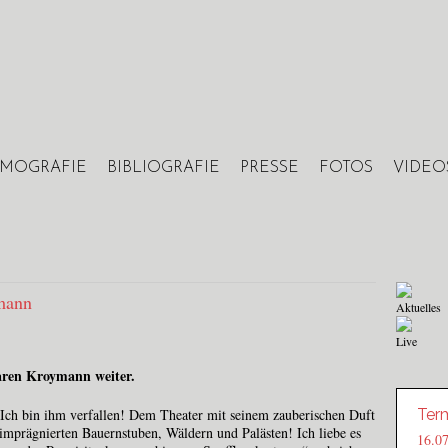
Jump to navigation
LMOGRAFIE
BIBLIOGRAFIE
PRESSE
FOTOS
VIDEO
mann
Aktuelles
Live
aren Kroymann weiter.
 Ich bin ihm verfallen! Dem Theater mit seinem zauberischen Duft
Ter
imprägnierten Bauernstuben, Wäldern und Palästen! Ich liebe es
16.0