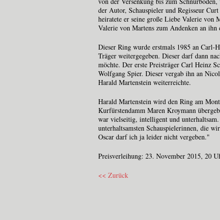
von der Versenkung bis zum Schnürboden, v
der Autor, Schauspieler und Regisseur Cur
heiratete er seine große Liebe Valerie von 
Valerie von Martens zum Andenken an ihn 
Dieser Ring wurde erstmals 1985 an Carl-He
Träger weitergegeben. Dieser darf dann nac
möchte. Der erste Preisträger Carl Heinz Sc
Wolfgang Spier. Dieser vergab ihn an Nicole
Harald Martenstein weiterreichte.
Harald Martenstein wird den Ring am Mon
Kurfürstendamm Maren Kroymann übergeben
war vielseitig, intelligent und unterhaltsam
unterhaltsamsten Schauspielerinnen, die wir
Oscar darf ich ja leider nicht vergeben."
Preisverleihung: 23. November 2015, 20 U
<< Zurück