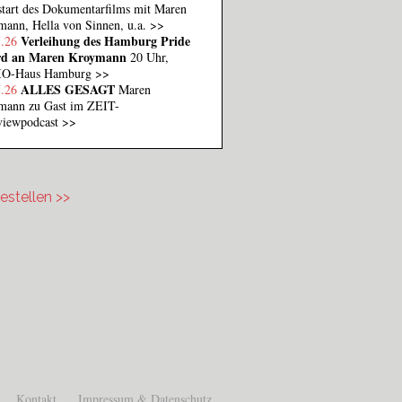
tart des Dokumentarfilms mit Maren
ann, Hella von Sinnen, u.a.
>>
Verleihung des Hamburg Pride
7.26
d an Maren Kroymann
20 Uhr,
O-Haus Hamburg
>>
ALLES GESAGT
7.26
Maren
mann zu Gast im ZEIT-
rviewpodcast
>>
estellen >>
stellen.png
Kontakt
Impressum & Datenschutz