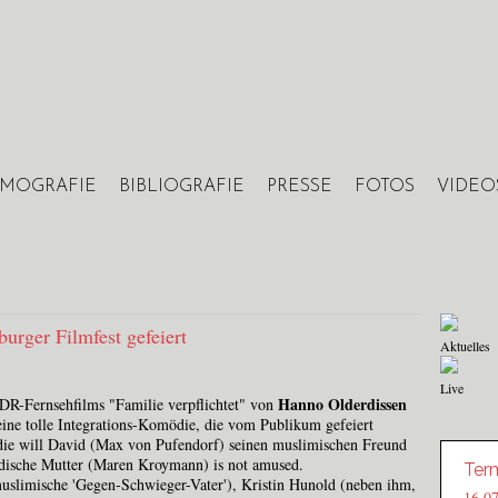
Jump to navigation
LMOGRAFIE
BIBLIOGRAFIE
PRESSE
FOTOS
VIDEO
burger Filmfest gefeiert
Aktuelles
Live
Hanno Olderdissen
DR-Fernsehfilms "Familie verpflichtet" von
ine tolle Integrations-Komödie, die vom Publikum gefeiert
die will David (Max von Pufendorf) seinen muslimischen Freund
üdische Mutter (Maren Kroymann) is not amused.
Ter
muslimische 'Gegen-Schwieger-Vater'), Kristin Hunold (neben ihm,
16.0