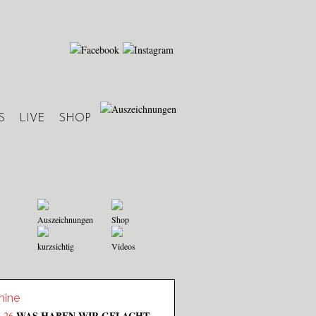
S
LIVE
SHOP
Auszeichnungen
Shop
kurzsichtig
Videos
mine
WAS HABEN WIR GELACHT
7.26