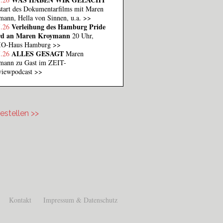
tart des Dokumentarfilms mit Maren
ann, Hella von Sinnen, u.a.
>>
Verleihung des Hamburg Pride
7.26
d an Maren Kroymann
20 Uhr,
O-Haus Hamburg
>>
ALLES GESAGT
7.26
Maren
mann zu Gast im ZEIT-
rviewpodcast
>>
estellen >>
stellen.png
Kontakt
Impressum & Datenschutz
Footer Menü