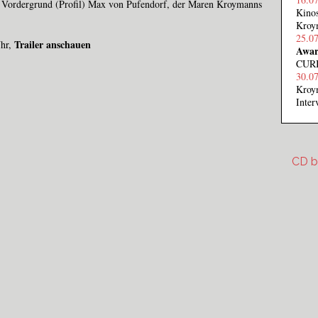
 Vordergrund (Profil) Max von Pufendorf, der Maren Kroymanns
Kinos
Kroym
25.0
Trailer anschauen
Uhr,
Awar
CURI
30.0
Kroy
Inte
CD b
cd-be