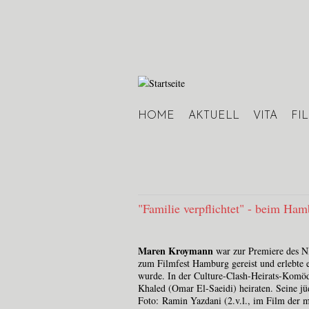
HOME
AKTUELL
VITA
FI
Hauptmenü
"Familie verpflichtet" - beim Ham
Maren Kroymann
war zur Premiere des N
zum Filmfest Hamburg gereist und erlebte e
wurde. In der Culture-Clash-Heirats-Komö
Khaled (Omar El-Saeidi) heiraten. Seine j
Foto: Ramin Yazdani (2.v.l., im Film der 