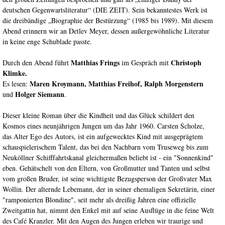
deutschen Gegenwartsliteratur“ (DIE ZEIT). Sein bekanntestes Werk ist
die dreibändige „Biographie der Bestürzung“ (1985 bis 1989). Mit diesem
Abend erinnern wir an Detlev Meyer, dessen außergewöhnliche Literatur
in keine enge Schublade passte.
Matthias Frings
Christoph
Durch den Abend führt
im Gespräch mit
Klimke.
Maren Kroymann, Matthias Freihof, Ralph Morgenstern
Es lesen:
Holger Siemann
und
.
Dieser kleine Roman über die Kindheit und das Glück schildert den
Kosmos eines neunjährigen Jungen um das Jahr 1960. Carsten Scholze,
das Alter Ego des Autors, ist ein aufgewecktes Kind mit ausgeprägtem
schauspielerischem Talent, das bei den Nachbarn vom Truseweg bis zum
Neuköllner Schifffahrtskanal gleichermaßen beliebt ist - ein "Sonnenkind"
eben. Gehätschelt von den Eltern, von Großmutter und Tanten und selbst
vom großen Bruder, ist seine wichtigste Bezugsperson der Großvater Max
Wollin. Der alternde Lebemann, der in seiner ehemaligen Sekretärin, einer
"ramponierten Blondine", seit mehr als dreißig Jahren eine offizielle
Zweitgattin hat, nimmt den Enkel mit auf seine Ausflüge in die feine Welt
des Café Kranzler. Mit den Augen des Jungen erleben wir traurige und