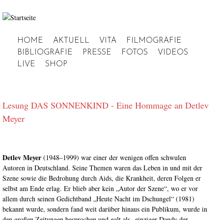
Jump to navigation
HOME
AKTUELL
VITA
FILMOGRAFIE
Hauptmenü
BIBLIOGRAFIE
PRESSE
FOTOS
VIDEOS
LIVE
SHOP
Lesung DAS SONNENKIND - Eine Hommage an Detlev
Meyer
Detlev Meyer
(1948–1999) war einer der wenigen offen schwulen
Autoren in Deutschland. Seine Themen waren das Leben in und mit der
Szene sowie die Bedrohung durch Aids, die Krankheit, deren Folgen er
selbst am Ende erlag. Er blieb aber kein „Autor der Szene“, wo er vor
allem durch seinen Gedichtband „Heute Nacht im Dschungel“ (1981)
bekannt wurde, sondern fand weit darüber hinaus ein Publikum, wurde in
den großen Zeitungen besprochen und galt als „einziger Dandy der