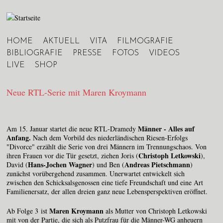
Jump to navigation
HOME
AKTUELL
VITA
FILMOGRAFIE
Hauptmenü
BIBLIOGRAFIE
PRESSE
FOTOS
VIDEOS
LIVE
SHOP
Neue RTL-Serie mit Maren Kroymann
Männer - Alles auf
Am 15. Januar startet die neue RTL-Dramedy
Anfang.
Nach dem Vorbild des niederländischen Riesen-Erfolgs
"Divorce" erzählt die Serie von drei Männern im Trennungschaos. Von
Christoph Letkowski
ihren Frauen vor die Tür gesetzt, ziehen Joris (
),
Hans-Jochen Wagner
Andreas Pietschmann
David (
) und Ben (
)
zunächst vorübergehend zusammen. Unerwartet entwickelt sich
zwischen den Schicksalsgenossen eine tiefe Freundschaft und eine Art
Familienersatz, der allen dreien ganz neue Lebensperspektiven eröffnet.
Maren Kroymann
Ab Folge 3 ist
als Mutter von Christoph Letkowski
mit von der Partie, die sich als Putzfrau für die Männer-WG anheuern