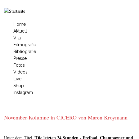
Jump to navigation
Home
Hauptmenü
Aktuell
Vita
Filmografie
Bibliografie
Presse
Fotos
Videos
Live
Shop
Instagram
November-Kolumne in CICERO von Maren Kroymann
"Die letzten 24 Stunden - Freibad, Champagner und
Unter dem Titel