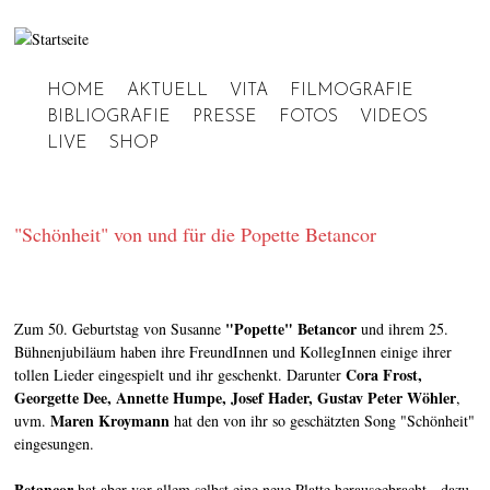
Jump to navigation
HOME
AKTUELL
VITA
FILMOGRAFIE
Hauptmenü
BIBLIOGRAFIE
PRESSE
FOTOS
VIDEOS
LIVE
SHOP
"Schönheit" von und für die Popette Betancor
"Popette" Betancor
Zum 50. Geburtstag von Susanne
und ihrem 25.
Bühnenjubiläum haben ihre FreundInnen und KollegInnen einige ihrer
Cora Frost,
tollen Lieder eingespielt und ihr geschenkt. Darunter
Georgette Dee, Annette Humpe, Josef Hader, Gustav Peter Wöhler
,
Maren Kroymann
uvm.
hat den von ihr so geschätzten Song "Schönheit"
eingesungen.
Betancor
hat aber vor allem selbst eine neue Platte herausgebracht - dazu