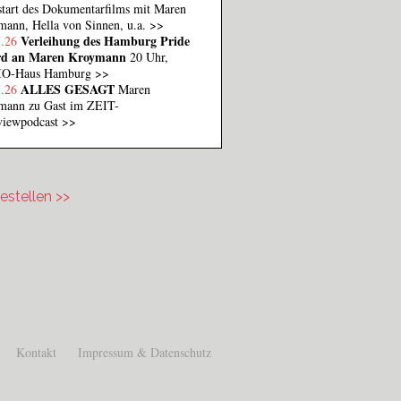
tart des Dokumentarfilms mit Maren
ann, Hella von Sinnen, u.a.
>>
Verleihung des Hamburg Pride
7.26
d an Maren Kroymann
20 Uhr,
O-Haus Hamburg
>>
ALLES GESAGT
7.26
Maren
mann zu Gast im ZEIT-
rviewpodcast
>>
estellen >>
stellen.png
Kontakt
Impressum & Datenschutz
Footer Menü