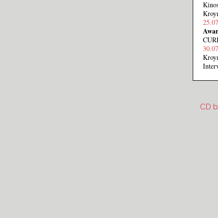
Kinos
Kroym
25.0
Awar
CURI
30.0
Kroy
Inte
CD b
cd-be