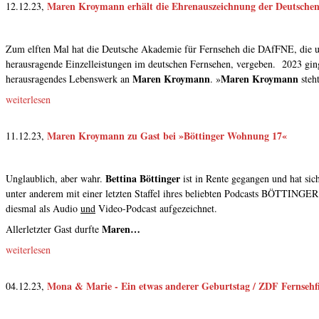
Maren Kroymann erhält die Ehrenauszeichnung der Deutschen
12.12.23,
Zum elften Mal hat die Deutsche Akademie für Fernseheh die DAfFNE, die 
herausragende Einzelleistungen im deutschen Fernsehen, vergeben. 2023 gin
Maren Kroymann
Maren Kroymann
herausragendes Lebenswerk an
. »
steh
weiterlesen
Maren Kroymann zu Gast bei »Böttinger Wohnung 17«
11.12.23,
Bettina Böttinger
Unglaublich, aber wahr.
ist in Rente gegangen und hat si
unter anderem mit einer letzten Staffel ihres beliebten Podcasts BÖTTI
diesmal als Audio
und
Video-Podcast aufgezeichnet.
Maren…
Allerletzter Gast durfte
weiterlesen
Mona & Marie - Ein etwas anderer Geburtstag / ZDF Fernsehf
04.12.23,