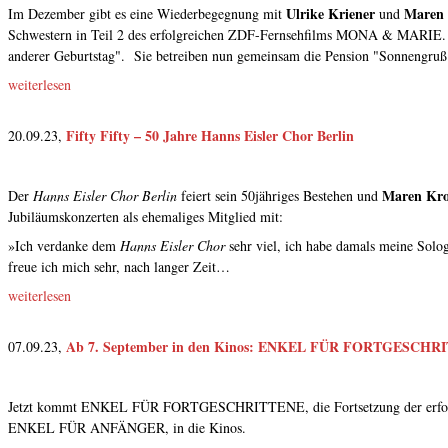
Ulrike Kriener
Maren
Im Dezember gibt es eine Wiederbegegnung mit
und
Schwestern in Teil 2 des erfolgreichen ZDF-Fernsehfilms MONA & MARIE. Ti
anderer Geburtstag". Sie betreiben nun gemeinsam die Pension "Sonnengru
weiterlesen
Fifty Fifty – 50 Jahre Hanns Eisler Chor Berlin
20.09.23,
Maren Kr
Der
Hanns Eisler Chor Berlin
feiert sein 50jähriges Bestehen und
Jubiläumskonzerten als ehemaliges Mitglied mit:
»Ich verdanke dem
Hanns Eisler Chor
sehr viel, ich habe damals meine Solo
freue ich mich sehr, nach langer Zeit…
weiterlesen
Ab 7. September in den Kinos: ENKEL FÜR FORTGESCHR
07.09.23,
Jetzt kommt ENKEL FÜR FORTGESCHRITTENE, die Fortsetzung der erfol
ENKEL FÜR ANFÄNGER, in die Kinos.