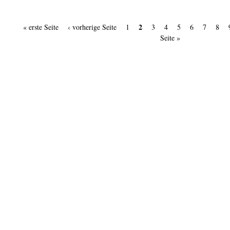
Seiten
2
« erste Seite
‹ vorherige Seite
1
3
4
5
6
7
8
Seite »