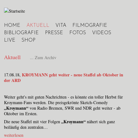
Jump to navigation
HOME
AKTUELL
VITA
FILMOGRAFIE
Hauptmenü
BIBLIOGRAFIE
PRESSE
FOTOS
VIDEOS
LIVE
SHOP
Aktuell
... Zum Archiv
KROYMANN geht weiter - neue Staffel ab Oktober in
17.08.18,
der ARD
Weiter geht's mit guten Nachrichten - es könnte ein toller Herbst für
Kroymann-Fans werden. Die preisgekrönte Sketch-Comedy
„Kroymann“
von Radio Bremen, SWR und NDR geht weiter - ab
Oktober im Ersten.
„Kroymann“
Die neue Staffel mit vier Folgen
nähert sich ganz
beiläufig den zentralen…
weiterlesen