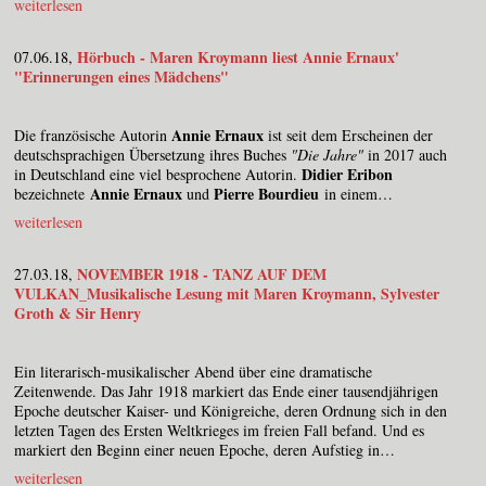
weiterlesen
Hörbuch - Maren Kroymann liest Annie Ernaux'
07.06.18,
"Erinnerungen eines Mädchens"
Annie Ernaux
Die französische Autorin
ist seit dem Erscheinen der
deutschsprachigen Übersetzung ihres Buches
"Die Jahre"
in 2017 auch
Didier Eribon
in Deutschland eine viel besprochene Autorin.
Annie Ernaux
Pierre Bourdieu
bezeichnete
und
in einem…
weiterlesen
NOVEMBER 1918 - TANZ AUF DEM
27.03.18,
VULKAN_Musikalische Lesung mit Maren Kroymann, Sylvester
Groth & Sir Henry
Ein literarisch-musikalischer Abend über eine dramatische
Zeitenwende. Das Jahr 1918 markiert das Ende einer tausendjährigen
Epoche deutscher Kaiser- und Königreiche, deren Ordnung sich in den
letzten Tagen des Ersten Weltkrieges im freien Fall befand. Und es
markiert den Beginn einer neuen Epoche, deren Aufstieg in…
weiterlesen